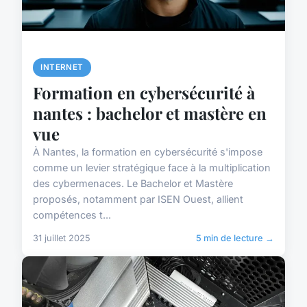
INTERNET
Formation en cybersécurité à
nantes : bachelor et mastère en
vue
À Nantes, la formation en cybersécurité s'impose
comme un levier stratégique face à la multiplication
des cybermenaces. Le Bachelor et Mastère
proposés, notamment par ISEN Ouest, allient
compétences t...
31 juillet 2025
5 min de lecture →