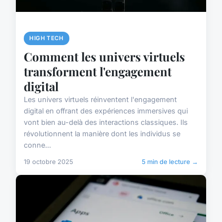
HIGH TECH
Comment les univers virtuels
transforment l'engagement
digital
Les univers virtuels réinventent l'engagement
digital en offrant des expériences immersives qui
vont bien au-delà des interactions classiques. Ils
révolutionnent la manière dont les individus se
conne...
19 octobre 2025
5 min de lecture →