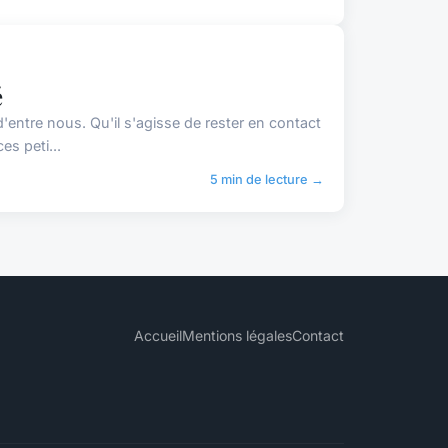
é
entre nous. Qu'il s'agisse de rester en contact
es peti...
5 min de lecture →
Accueil
Mentions légales
Contact