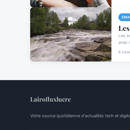
SMA
Les
Les s
avec n
6 nov
Lairofluxlucre
Votre source quotidienne d'actualités tech et digit