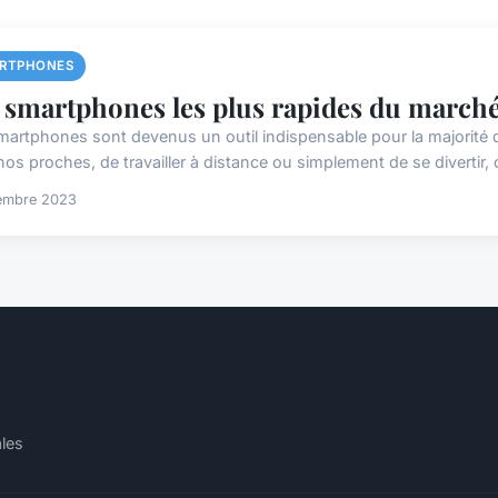
RTPHONES
 smartphones les plus rapides du march
martphones sont devenus un outil indispensable pour la majorité d'
os proches, de travailler à distance ou simplement de se divertir, c
embre 2023
ales