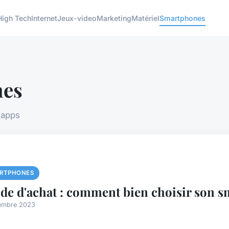
High Tech
Internet
Jeux-video
Marketing
Matériel
Smartphones
nes
 apps
RTPHONES
de d'achat : comment bien choisir son 
embre 2023