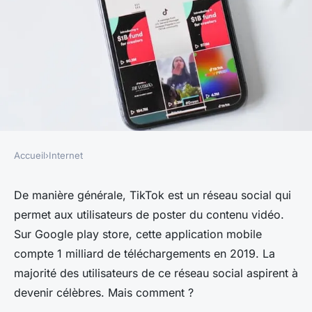
Accueil
›
Internet
INTERNET
TikTok : Comment devenir
De manière générale, TikTok est un réseau social qui
permet aux utilisateurs de poster du contenu vidéo.
célèbre ?
Sur Google play store, cette application mobile
compte 1 milliard de téléchargements en 2019. La
régis
•
3 février 2023
•
1 min de lecture
majorité des utilisateurs de ce réseau social aspirent à
devenir célèbres. Mais comment ?