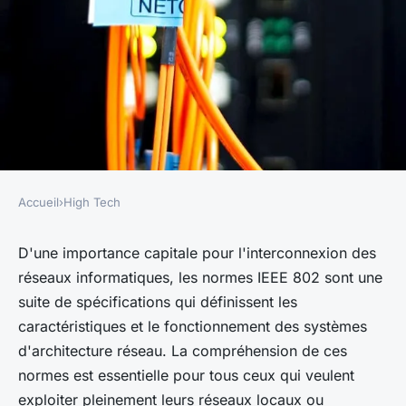
Accueil
›
High Tech
HIGH TECH
Fonctionnement des normes
D'une importance capitale pour l'interconnexion des
réseaux informatiques, les normes IEEE 802 sont une
IEEE 802 pour les réseaux
suite de spécifications qui définissent les
informatiques
caractéristiques et le fonctionnement des systèmes
d'architecture réseau. La compréhension de ces
régis
•
3 avril 2023
•
2 min de lecture
normes est essentielle pour tous ceux qui veulent
exploiter pleinement leurs réseaux locaux ou