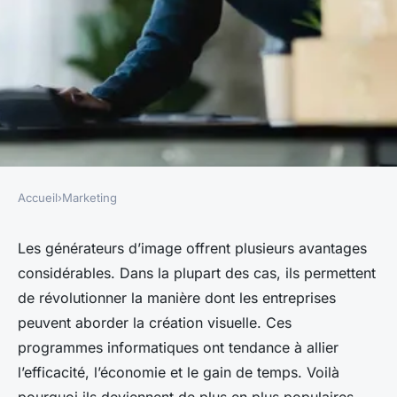
Accueil
›
Marketing
MARKETING
Dans quel cas faut-il utiliser
Les générateurs d’image offrent plusieurs avantages
considérables. Dans la plupart des cas, ils permettent
les générateurs d'images ?
de révolutionner la manière dont les entreprises
peuvent aborder la création visuelle. Ces
régis
•
19 décembre 2023
•
2 min de lecture
programmes informatiques ont tendance à allier
l’efficacité, l’économie et le gain de temps. Voilà