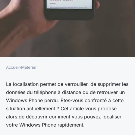
Accueil
›
Matériel
MATÉRIEL
Comment localiser un
La localisation permet de verrouiller, de supprimer les
données du téléphone à distance ou de retrouver un
Windows Phone perdu ?
Windows Phone perdu. Êtes-vous confronté à cette
situation actuellement ? Cet article vous propose
régis
•
3 février 2023
•
2 min de lecture
alors de découvrir comment vous pouvez localiser
votre Windows Phone rapidement.