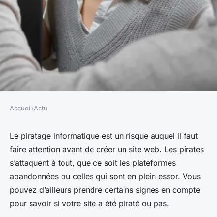
Accueil
›
Actu
ACTU
Piratage informatique :
Le piratage informatique est un risque auquel il faut
faire attention avant de créer un site web. Les pirates
comment savoir si votre site
s’attaquent à tout, que ce soit les plateformes
web a été piraté ?
abandonnées ou celles qui sont en plein essor. Vous
pouvez d’ailleurs prendre certains signes en compte
régis
•
5 novembre 2023
•
2 min de lecture
pour savoir si votre site a été piraté ou pas.